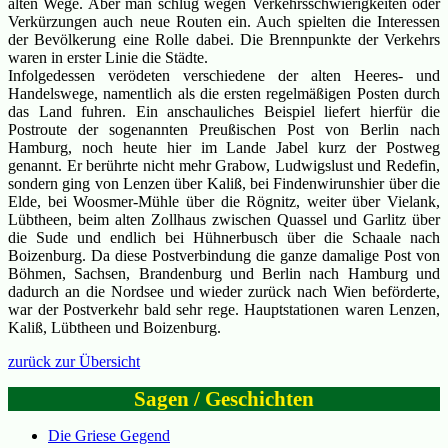
alten Wege. Aber man schlug wegen Verkehrsschwierigkeiten oder
Verkürzungen auch neue Routen ein. Auch spielten die Interessen
der Bevölkerung eine Rolle dabei. Die Brennpunkte der Verkehrs
waren in erster Linie die Städte.
Infolgedessen verödeten verschiedene der alten Heeres- und
Handelswege, namentlich als die ersten regelmäßigen Posten durch
das Land fuhren. Ein anschauliches Beispiel liefert hierfür die
Postroute der sogenannten Preußischen Post von Berlin nach
Hamburg, noch heute hier im Lande Jabel kurz der Postweg
genannt. Er berührte nicht mehr Grabow, Ludwigslust und Redefin,
sondern ging von Lenzen über Kaliß, bei Findenwirunshier über die
Elde, bei Woosmer-Mühle über die Rögnitz, weiter über Vielank,
Lübtheen, beim alten Zollhaus zwischen Quassel und Garlitz über
die Sude und endlich bei Hühnerbusch über die Schaale nach
Boizenburg. Da diese Postverbindung die ganze damalige Post von
Böhmen, Sachsen, Brandenburg und Berlin nach Hamburg und
dadurch an die Nordsee und wieder zurück nach Wien beförderte,
war der Postverkehr bald sehr rege. Hauptstationen waren Lenzen,
Kaliß, Lübtheen und Boizenburg.
zurück zur Übersicht
Sagen / Geschichten
Die Griese Gegend