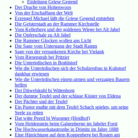
Einleitung Griese Gegend
Der Drache von Hohenwoos
Von der Erschaffung der Welt
Erzengel Michael läßt die Griese Gegend entstehen
Die Geisterstadt an der Rammer Kirchstelle
Vom Kellerberg und der goldenen Wiege bei Alt Jabel
Die Opferschale zu Alt Jabel
Die Rammer Glocken wollen ans Licht
Die Sage vom Untergang der Stadt Ramm
Sage von der versunkenen Kirche bei Vielank
Vom Riesengrab bei Pritzier
Die Unterirdischen in Brahlstorf
Wie die Unterirdischen sich der Schulzenfrau in Kuhstorf
dankbar erwiesen
Wie die Unterirdischen einem armen und verzagten Bauern
helfen
Dei Düwelskuhl bi Wittenborg
Der dumme Teufel und der schlaue Küster von Eldena
Der Pächter und der Teufel
Ein Pastor mußte mit dem Teufel Schach spielen, um seine
Seele zu retten
Dat witte Peerd bi Woosmer (Heidhof)
Vom Heidenstein beim Galgenberge im Jabeler Forst
Die Hochwasserkatastrophe in Dömitz im Jahre 1888
Eine Hinrichtung auf dem Koppenberg bei Rosien am