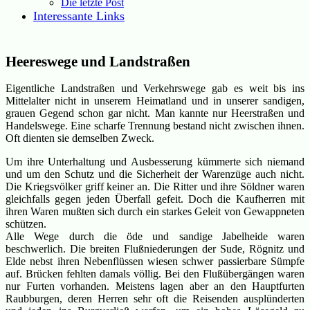
Die letzte Post
Interessante Links
Heereswege und Landstraßen
Eigentliche Landstraßen und Verkehrswege gab es weit bis ins
Mittelalter nicht in unserem Heimatland und in unserer sandigen,
grauen Gegend schon gar nicht. Man kannte nur Heerstraßen und
Handelswege. Eine scharfe Trennung bestand nicht zwischen ihnen.
Oft dienten sie demselben Zweck.
Um ihre Unterhaltung und Ausbesserung kümmerte sich niemand
und um den Schutz und die Sicherheit der Warenzüge auch nicht.
Die Kriegsvölker griff keiner an. Die Ritter und ihre Söldner waren
gleichfalls gegen jeden Überfall gefeit. Doch die Kaufherren mit
ihren Waren mußten sich durch ein starkes Geleit von Gewappneten
schützen.
Alle Wege durch die öde und sandige Jabelheide waren
beschwerlich. Die breiten Flußniederungen der Sude, Rögnitz und
Elde nebst ihren Nebenflüssen wiesen schwer passierbare Sümpfe
auf. Brücken fehlten damals völlig. Bei den Flußübergängen waren
nur Furten vorhanden. Meistens lagen aber an den Hauptfurten
Raubburgen, deren Herren sehr oft die Reisenden ausplünderten