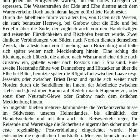
und jeden ins Burgverließ warfen, um ein hohes Lösegeld zu
erpressen. Die Wasserstraßen der Elde und Elbe dienten auch dem
Warenverkehr. Doch auch hieran lagen gefürchtete Raubnester.
Durch die Jabelheide führte von alters her, von Osten nach Westen,
ein stark benutzter Heerweg, bei Grabow über die Elde und bei
Redefin über die Sude, der zugleich auch von den Handelszügen
und reisenden Fürstlichkeiten und Bischöfen benutzt wurde. Zwei
ähnliche Verbindungen von Süden nach Norden dienten demselben
Zweck, die älteste kam von Lüneburg nach Boizenburg und teilte
sich später weiter nach Mecklenburg hinein. Eine schlug die
Richtung nach Lübeck, die andere nach Wismar und eine dritte nach
Güstrow ein, gabelte weiter nach Rostock und ? Stralsund. Eine
zweite Heerstraße führte von Dannenberg und Hitzacker an über die
Elbe bei Bitter, benutzte später die Rögnitzfurt zwischen Laave resp.
Jessenitz oder zwischen Briest-Benz und quälte sich weiter nach
Norden durch die Sanddünen im Innern der Jabelheide zwischen
Trebs und Quast über Ramm auf Redefin nach Hagenow zu, oder
sonst über Neustadt-Glewe oder Grabow nach dem östlichen
Mecklenburg hinein.
So ungefähr blieben mehrere Jahrhunderte die Verkehrsverhältnisse
im Südwesten unseres Heimatlandes, bis allmählich der
Handelsverkehr und mit ihm auch der Reiseverkehr reger, für
Reisende und Warenzüge die Sicherheit einigermaßen sicher und die
erste regelmäßige Postverbindung eingerichtet wurde. Nun
entstanden die eigentlichen Landstraßen. Meistens benutzte man die