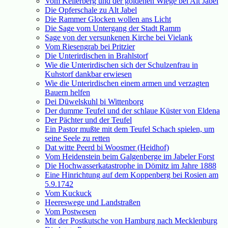
Vom Kellerberg und der goldenen Wiege bei Alt Jabel
Die Opferschale zu Alt Jabel
Die Rammer Glocken wollen ans Licht
Die Sage vom Untergang der Stadt Ramm
Sage von der versunkenen Kirche bei Vielank
Vom Riesengrab bei Pritzier
Die Unterirdischen in Brahlstorf
Wie die Unterirdischen sich der Schulzenfrau in
Kuhstorf dankbar erwiesen
Wie die Unterirdischen einem armen und verzagten
Bauern helfen
Dei Düwelskuhl bi Wittenborg
Der dumme Teufel und der schlaue Küster von Eldena
Der Pächter und der Teufel
Ein Pastor mußte mit dem Teufel Schach spielen, um
seine Seele zu retten
Dat witte Peerd bi Woosmer (Heidhof)
Vom Heidenstein beim Galgenberge im Jabeler Forst
Die Hochwasserkatastrophe in Dömitz im Jahre 1888
Eine Hinrichtung auf dem Koppenberg bei Rosien am
5.9.1742
Vom Kuckuck
Heereswege und Landstraßen
Vom Postwesen
Mit der Postkutsche von Hamburg nach Mecklenburg