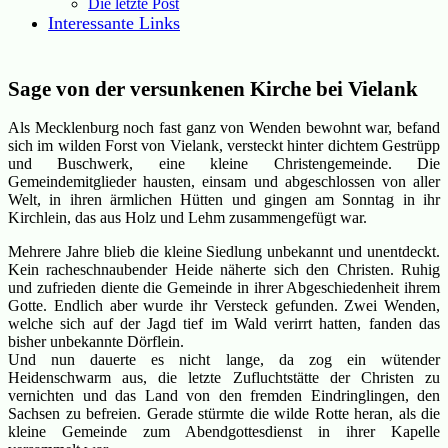
Die letzte Post
Interessante Links
Sage von der versunkenen Kirche bei Vielank
Als Mecklenburg noch fast ganz von Wenden bewohnt war, befand
sich im wilden Forst von Vielank, versteckt hinter dichtem Gestrüpp
und Buschwerk, eine kleine Christengemeinde. Die
Gemeindemitglieder hausten, einsam und abgeschlossen von aller
Welt, in ihren ärmlichen Hütten und gingen am Sonntag in ihr
Kirchlein, das aus Holz und Lehm zusammengefügt war.
Mehrere Jahre blieb die kleine Siedlung unbekannt und unentdeckt.
Kein racheschnaubender Heide näherte sich den Christen. Ruhig
und zufrieden diente die Gemeinde in ihrer Abgeschiedenheit ihrem
Gotte. Endlich aber wurde ihr Versteck gefunden. Zwei Wenden,
welche sich auf der Jagd tief im Wald verirrt hatten, fanden das
bisher unbekannte Dörflein.
Und nun dauerte es nicht lange, da zog ein wütender
Heidenschwarm aus, die letzte Zufluchtstätte der Christen zu
vernichten und das Land von den fremden Eindringlingen, den
Sachsen zu befreien. Gerade stürmte die wilde Rotte heran, als die
kleine Gemeinde zum Abendgottesdienst in ihrer Kapelle