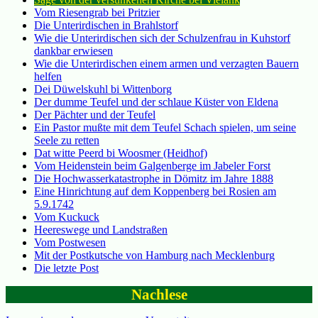
Vom Riesengrab bei Pritzier
Die Unterirdischen in Brahlstorf
Wie die Unterirdischen sich der Schulzenfrau in Kuhstorf
dankbar erwiesen
Wie die Unterirdischen einem armen und verzagten Bauern
helfen
Dei Düwelskuhl bi Wittenborg
Der dumme Teufel und der schlaue Küster von Eldena
Der Pächter und der Teufel
Ein Pastor mußte mit dem Teufel Schach spielen, um seine
Seele zu retten
Dat witte Peerd bi Woosmer (Heidhof)
Vom Heidenstein beim Galgenberge im Jabeler Forst
Die Hochwasserkatastrophe in Dömitz im Jahre 1888
Eine Hinrichtung auf dem Koppenberg bei Rosien am
5.9.1742
Vom Kuckuck
Heereswege und Landstraßen
Vom Postwesen
Mit der Postkutsche von Hamburg nach Mecklenburg
Die letzte Post
Nachlese