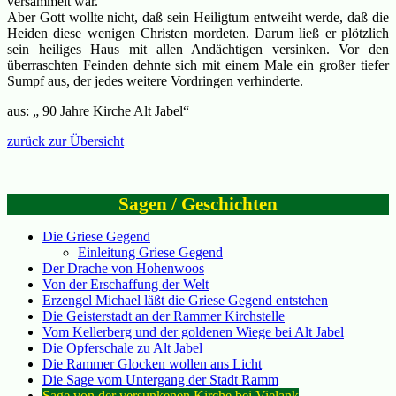
versammelt war.
Aber Gott wollte nicht, daß sein Heiligtum entweiht werde, daß die
Heiden diese wenigen Christen mordeten. Darum ließ er plötzlich
sein heiliges Haus mit allen Andächtigen versinken. Vor den
überraschten Feinden dehnte sich mit einem Male ein großer tiefer
Sumpf aus, der jedes weitere Vordringen verhinderte.
aus: „ 90 Jahre Kirche Alt Jabel“
zurück zur Übersicht
Sagen / Geschichten
Die Griese Gegend
Einleitung Griese Gegend
Der Drache von Hohenwoos
Von der Erschaffung der Welt
Erzengel Michael läßt die Griese Gegend entstehen
Die Geisterstadt an der Rammer Kirchstelle
Vom Kellerberg und der goldenen Wiege bei Alt Jabel
Die Opferschale zu Alt Jabel
Die Rammer Glocken wollen ans Licht
Die Sage vom Untergang der Stadt Ramm
Sage von der versunkenen Kirche bei Vielank