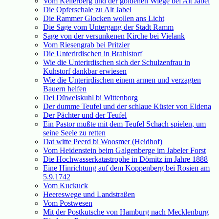
Vom Kellerberg und der goldenen Wiege bei Alt Jabel
Die Opferschale zu Alt Jabel
Die Rammer Glocken wollen ans Licht
Die Sage vom Untergang der Stadt Ramm
Sage von der versunkenen Kirche bei Vielank
Vom Riesengrab bei Pritzier
Die Unterirdischen in Brahlstorf
Wie die Unterirdischen sich der Schulzenfrau in
Kuhstorf dankbar erwiesen
Wie die Unterirdischen einem armen und verzagten
Bauern helfen
Dei Düwelskuhl bi Wittenborg
Der dumme Teufel und der schlaue Küster von Eldena
Der Pächter und der Teufel
Ein Pastor mußte mit dem Teufel Schach spielen, um
seine Seele zu retten
Dat witte Peerd bi Woosmer (Heidhof)
Vom Heidenstein beim Galgenberge im Jabeler Forst
Die Hochwasserkatastrophe in Dömitz im Jahre 1888
Eine Hinrichtung auf dem Koppenberg bei Rosien am
5.9.1742
Vom Kuckuck
Heereswege und Landstraßen
Vom Postwesen
Mit der Postkutsche von Hamburg nach Mecklenburg